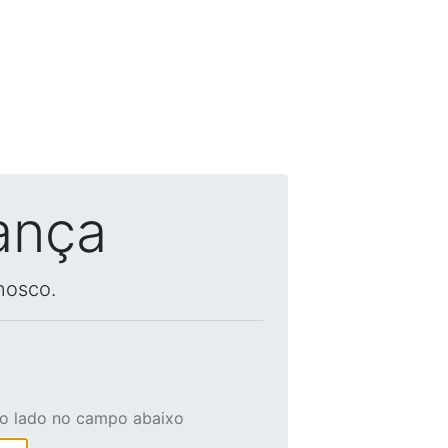
ança
nosco.
ao lado no campo abaixo