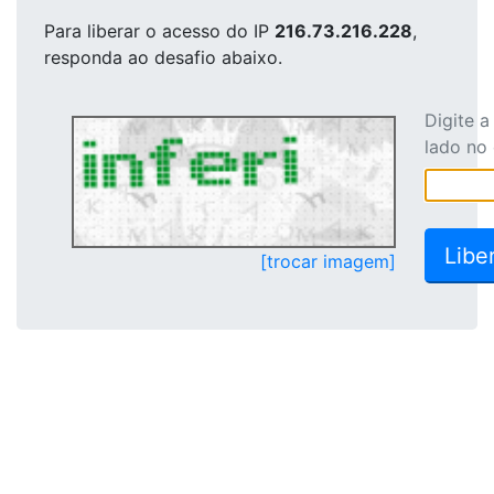
Para liberar o acesso
do IP
216.73.216.228
,
responda ao desafio abaixo.
Digite 
lado no
[trocar imagem]