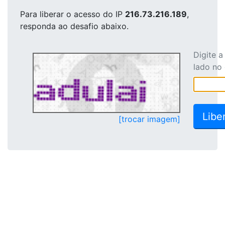
Para liberar o acesso
do IP
216.73.216.189
,
responda ao desafio abaixo.
Digite 
lado no
[trocar imagem]