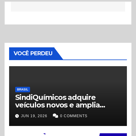
VOCÊ PERDEU
BRASIL
SindiQuímicos adquire
veículos novos e amplia
estrutura para atender
JUN 19, 2026
0 COMMENTS
trabalhadores