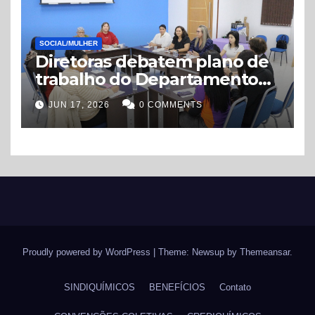
SOCIAL/MULHER
Diretoras debatem plano de
trabalho do Departamento
de Mulheres e Gênero
JUN 17, 2026
0 COMMENTS
Proudly powered by WordPress
|
Theme: Newsup by
Themeansar
.
SINDIQUÍMICOS
BENEFÍCIOS
Contato