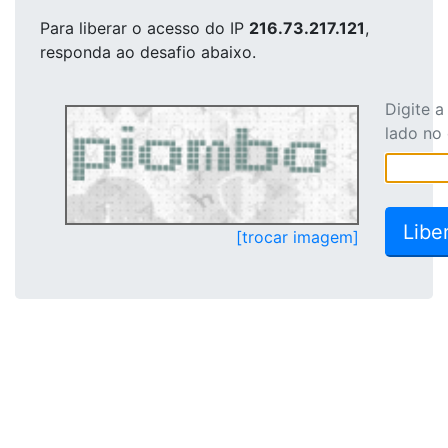
Para liberar o acesso
do IP
216.73.217.121
,
responda ao desafio abaixo.
Digite 
lado no
[trocar imagem]