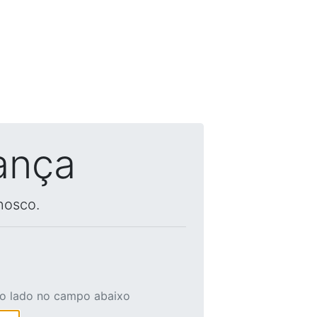
ança
nosco.
ao lado no campo abaixo