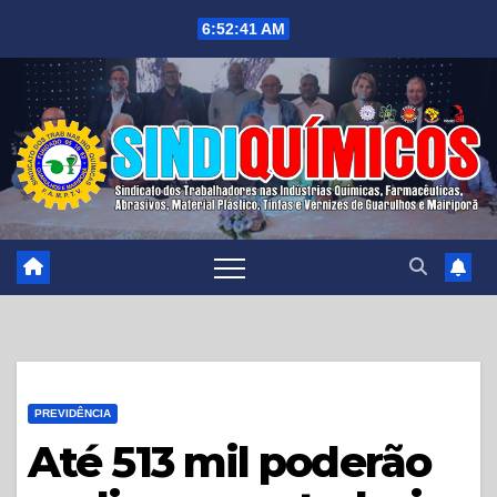
Skip
6:52:43 AM
to
content
PREVIDÊNCIA
Até 513 mil poderão