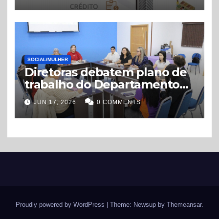
financeiro”
SOCIAL/MULHER
Diretoras debatem plano de
trabalho do Departamento
de Mulheres e Gênero
JUN 17, 2026
0 COMMENTS
Proudly powered by WordPress
|
Theme: Newsup by
Themeansar
.