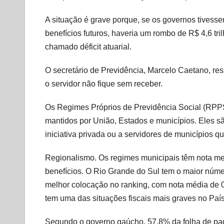
A situação é grave porque, se os governos tivess
benefícios futuros, haveria um rombo de R$ 4,6 tr
chamado déficit atuarial.
O secretário de Previdência, Marcelo Caetano, ress
o servidor não fique sem receber.
Os Regimes Próprios de Previdência Social (RPPS
mantidos por União, Estados e municípios. Eles sã
iniciativa privada ou a servidores de municípios q
Regionalismo. Os regimes municipais têm nota m
benefícios. O Rio Grande do Sul tem o maior nú
melhor colocação no ranking, com nota média de 0
tem uma das situações fiscais mais graves no País
Segundo o governo gaúcho, 57,8% da folha de pag