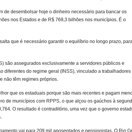
em de desembolsar hoje o dinheiro necessário para bancar os
ilhões nos Estados e de R$ 769,3 bilhões nos municípios. É o
alta que é necessário garantir o equilíbrio no longo prazo, par
) são assegurados exclusivamente a servidores públicos e
o diferentes do regime geral (INSS), vinculado a trabalhadores
ue não têm regimes próprios.
elhor que os estaduais porque são mais recentes e pagam men
mero de municípios com RPPS, o que alçou os gaúchos à segun
,764. O resultado é contraditório, uma vez que o governo estad
.
amento vai para 209 mil aposentados e pensionistas. O Rio G