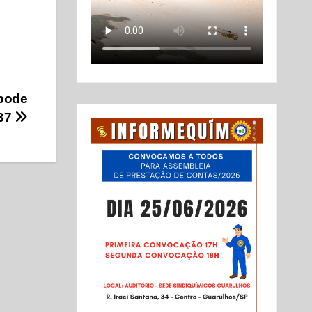
 pode
937