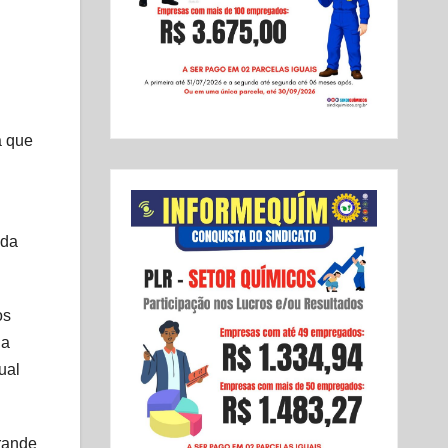
a que
 da
os
da
ual
rande