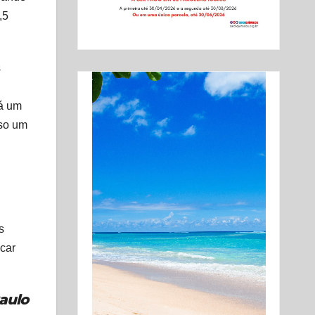
,5
s
Há um
rso um
s
icar
aulo