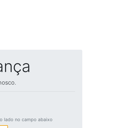
ança
nosco.
ao lado no campo abaixo