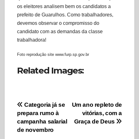
os eleitores analisem bem os candidatos a
prefeito de Guarulhos. Como trabalhadores,
devemos observar o compromisso do
candidato com as demandas da classe
trabalhadora!
Foto reprodução site www.furp.sp.gov.br
Related Images:
Navegação
Categoria já se
Um ano repleto de
prepara rumo à
vitórias, com a
de
campanha salarial
Graça de Deus
Post
de novembro