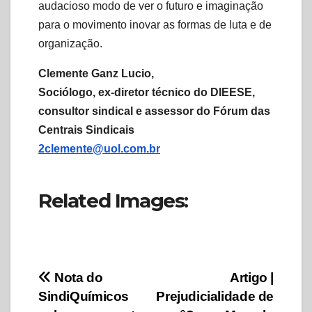
audacioso modo de ver o futuro e imaginação
para o movimento inovar as formas de luta e de
organização.
Clemente Ganz Lucio,
Sociólogo, ex-diretor técnico do DIEESE,
consultor sindical e assessor do Fórum das
Centrais Sindicais
2clemente@uol.com.br
Related Images:
Navegação
Nota do
Artigo |
SindiQuímicos
Prejudicialidade de
de