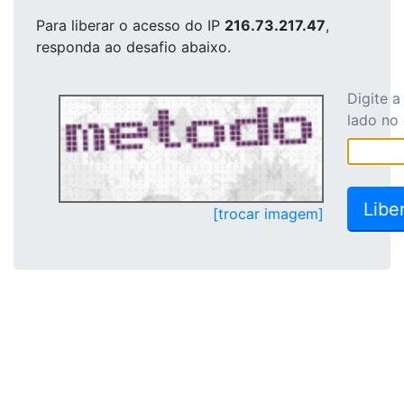
Para liberar o acesso
do IP
216.73.217.47
,
responda ao desafio abaixo.
Digite 
lado no
[trocar imagem]