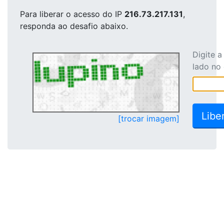
Para liberar o acesso
do IP
216.73.217.131
,
responda ao desafio abaixo.
Digite 
lado no
[trocar imagem]