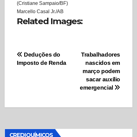
(Cristiane Sampaio/BF)
Marcello Casal Jr./AB
Related Images:
Navegação
Deduções do
Trabalhadores
Imposto de Renda
nascidos em
de
março podem
Post
sacar auxílio
emergencial
CREDIQUÍMICOS