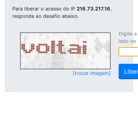
Para liberar o acesso
do IP
216.73.217.16
,
responda ao desafio abaixo.
Digite 
lado no
[trocar imagem]