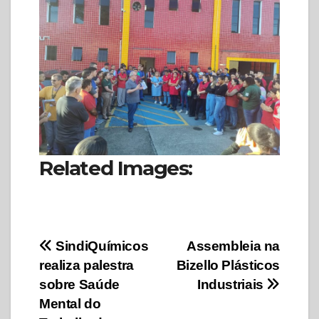
Related Images:
Navegação
SindiQuímicos
Assembleia na
realiza palestra
Bizello Plásticos
de
sobre Saúde
Industriais
Post
Mental do