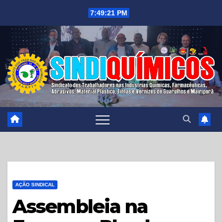
Skip
7:49:23 PM
to
content
AÇÃO SINDICAL
Assembleia na