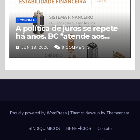
ECONOMIA
A política de juros se repete
há anos. BC “atende aos
interesses do sistema
JUN 18, 2026
0 COMMENTS
financeiro”
Proudly powered by WordPress
|
Theme: Newsup by
Themeansar
.
SINDIQUÍMICOS
BENEFÍCIOS
Contato