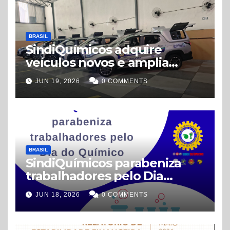
BRASIL
SindiQuímicos adquire
veículos novos e amplia
estrutura para atender
JUN 19, 2026
0 COMMENTS
trabalhadores
BRASIL
SindiQuímicos parabeniza
trabalhadores pelo Dia
Nacional do Químico
JUN 18, 2026
0 COMMENTS