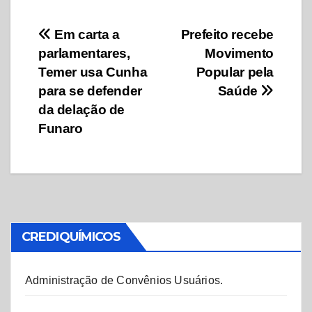
Navegação
Em carta a
Prefeito recebe
parlamentares,
Movimento
de
Temer usa Cunha
Popular pela
Post
para se defender
Saúde
da delação de
Funaro
CREDIQUÍMICOS
Administração de Convênios Usuários.